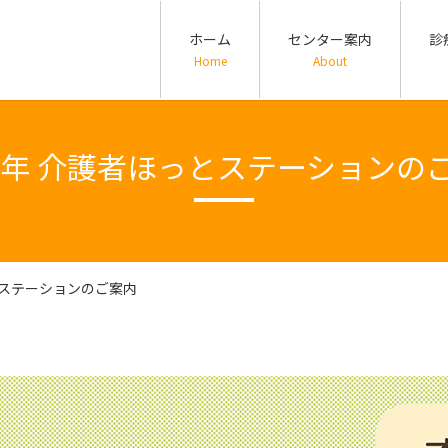
ホーム
センター案内
診
Home
About
25年 介護者ほっとステーションの
っとステーションのご案内