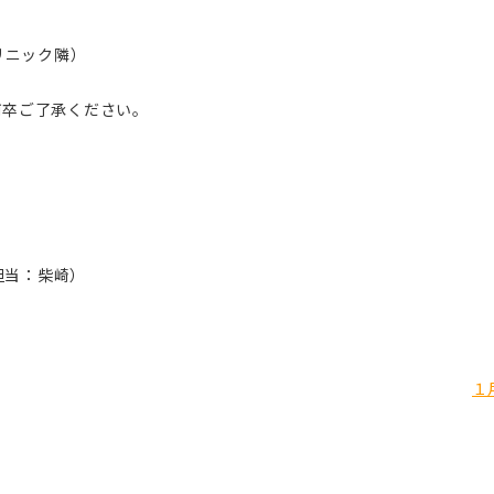
リニック隣）
何卒ご了承ください。
（担当：柴崎）
１