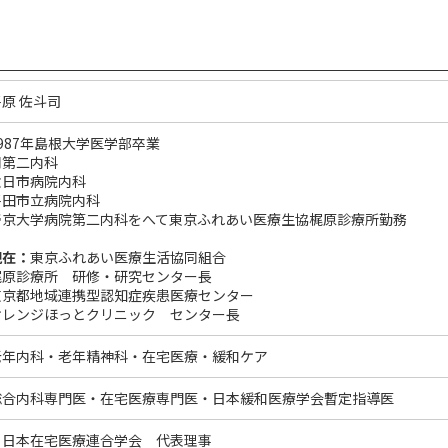
平原 佐斗司
1987年島根大学医学部卒業
同第二内科
六日市病院内科
平田市立病院内科
帝京大学病院第二内科をへて東京ふれあい医療生協梶原診療所勤務
現在：
東京ふれあい医療生活協同組合
梶原診療所 研修・研究センター長
東京都地域連携型認知症疾患医療センター
オレンジほっとクリニック センター長
老年内科・老年精神科・在宅医療・緩和ケア
総合内科専門医・在宅医療専門医・日本緩和医療学会暫定指導医
・日本在宅医療連合学会 代表理事