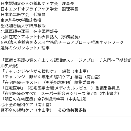
・日本認知症の人の緩和ケア学会 理事長
・日本エンドオブライフケア学会 副理事長
・日本老年医学会 代議員
・東京科学大学臨床教授
・聖路加看護大学臨床教授
・北区医師会理事 在宅医療部長
・北区在宅ケアネット代表世話人（事務局長）
・NPO法人高齢者を支える学術的チームアプローチ推進ネットワーク
（通称ミシガンネット）理事
・「医療と看護の質を向上する認知症ステージアプローチ入門～早期診断
（中央法規）
・「チャレンジ在宅がん緩和ケア」編著（南山堂）
・「チャレンジ 非がん疾患の緩和ケア」編著（南山堂）
・「在宅医療テキスト」（勇美記念財団）編集委員長
・「在宅医学」（在宅医学会編:メディカルレビュー）副編集委員長
・「在宅医療のすべて」スーパー総合医シリーズ 第7巻（中山書店）
・「明日の在宅医療」全7巻編集幹事（中央法規）
・心不全の緩和ケア（南山堂）
・腎不全の緩和ケア（南山堂）
その他共著多数