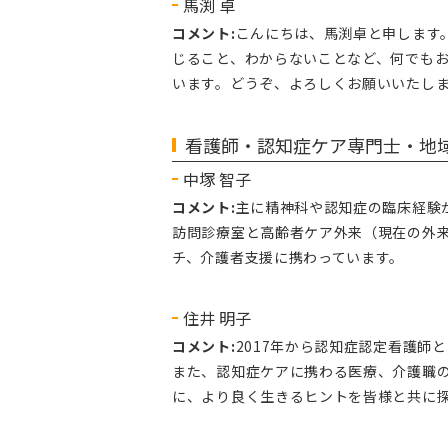
馬渕 卓
コメント:
こんにちは、馬渕卓と申します
じること、わからないことなど、何でも
います。どうぞ、よろしくお願いいたし
看護師・認知症ケア専門士・地
中塚 智子
コメント:
主に精神科や認知症の臨床経験
訪問診療室と高齢者ケア外来（現在の外来
チ、介護者支援に携わっています。
住井 明子
コメント:
2017年から認知症認定看護
また、認知症ケアに携わる医療、介護職
に、より良く生きるヒントを皆様と共に