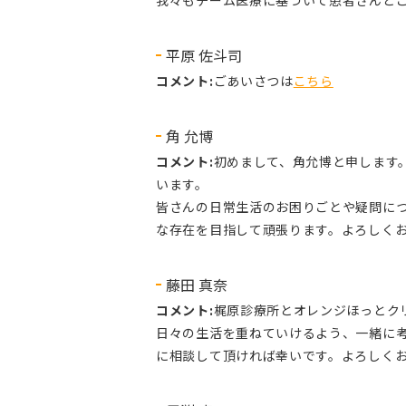
平原 佐斗司
コメント:
ごあいさつは
こちら
角 允博
コメント:
初めまして、角允博と申します
います。
皆さんの日常生活のお困りごとや疑問に
な存在を目指して頑張ります。よろしく
藤田 真奈
コメント:
梶原診療所とオレンジほっとク
日々の生活を重ねていけるよう、一緒に
に相談して頂ければ幸いです。よろしく